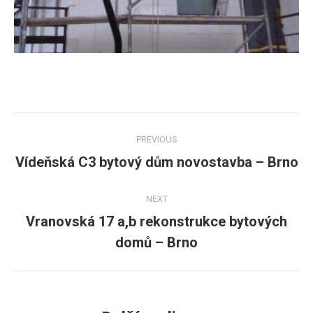
Post
PREVIOUS
navigation
Vídeňská C3 bytový dům novostavba – Brno
Previous
post:
NEXT
Vranovská 17 a,b rekonstrukce bytových
Next
domů – Brno
post: