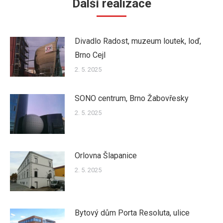
Další realizace
Divadlo Radost, muzeum loutek, loď,
Brno Cejl
2. 5. 2025
SONO centrum, Brno Žabovřesky
2. 5. 2025
Orlovna Šlapanice
2. 5. 2025
Bytový dům Porta Resoluta, ulice