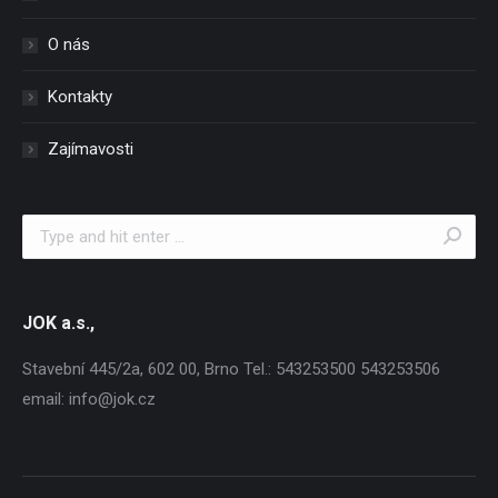
O nás
Kontakty
Zajímavosti
Search:
JOK a.s.,
Stavební 445/2a, 602 00, Brno Tel.: 543253500 543253506
email: info@jok.cz