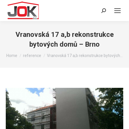
Search:
Vranovská 17 a,b rekonstrukce
bytových domů – Brno
You are here:
Home
reference
Vranovská 17 a,b rekonstrukce bytových…