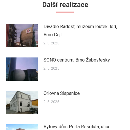
Další realizace
Divadlo Radost, muzeum loutek, loď,
Brno Cejl
2. 5. 2025
SONO centrum, Brno Žabovřesky
2. 5. 2025
Orlovna Šlapanice
2. 5. 2025
Bytový dům Porta Resoluta, ulice