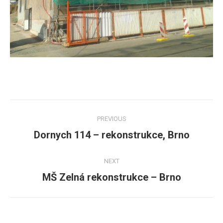
Post
PREVIOUS
navigation
Dornych 114 – rekonstrukce, Brno
Previous
post:
NEXT
MŠ Zelná rekonstrukce – Brno
Next
post: