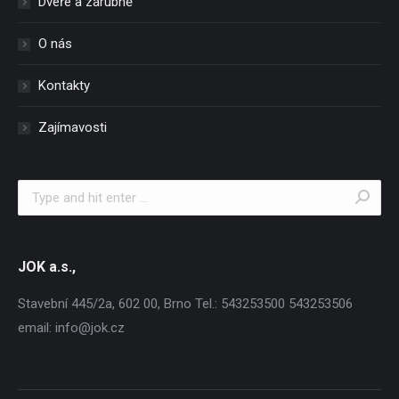
Dveře a zárubně
O nás
Kontakty
Zajímavosti
Search:
JOK a.s.,
Stavební 445/2a, 602 00, Brno Tel.: 543253500 543253506
email: info@jok.cz