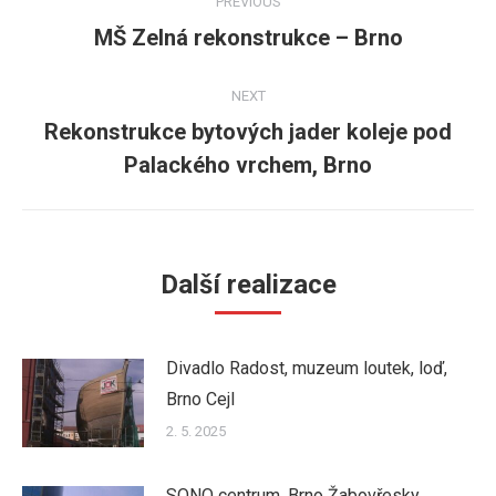
PREVIOUS
navigation
MŠ Zelná rekonstrukce – Brno
Previous
post:
NEXT
Rekonstrukce bytových jader koleje pod
Next
Palackého vrchem, Brno
post:
Další realizace
Divadlo Radost, muzeum loutek, loď,
Brno Cejl
2. 5. 2025
SONO centrum, Brno Žabovřesky