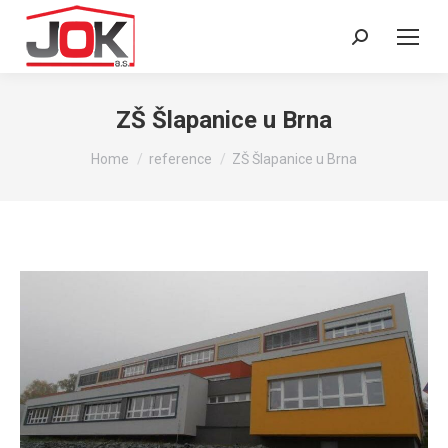
Search:
ZŠ Šlapanice u Brna
You are here:
Home
reference
ZŠ Šlapanice u Brna