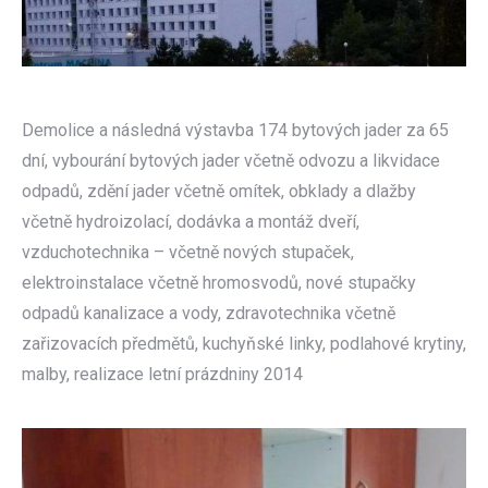
Demolice a následná výstavba 174 bytových jader za 65
dní, vybourání bytových jader včetně odvozu a likvidace
odpadů, zdění jader včetně omítek, obklady a dlažby
včetně hydroizolací, dodávka a montáž dveří,
vzduchotechnika – včetně nových stupaček,
elektroinstalace včetně hromosvodů, nové stupačky
odpadů kanalizace a vody, zdravotechnika včetně
zařizovacích předmětů, kuchyňské linky, podlahové krytiny,
malby, realizace letní prázdniny 2014