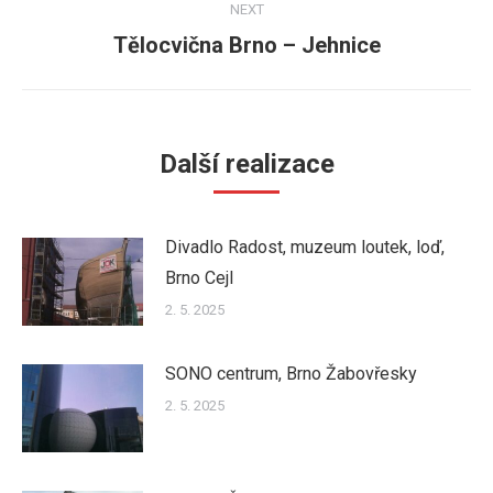
NEXT
Tělocvična Brno – Jehnice
Next
post:
Další realizace
Divadlo Radost, muzeum loutek, loď,
Brno Cejl
2. 5. 2025
SONO centrum, Brno Žabovřesky
2. 5. 2025