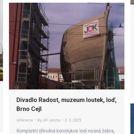
Divadlo Radost, muzeum loutek, loď,
Brno Cejl
reference
By
Jiří Janota
2. 5. 2025
Kompletní dřevěná konstukce lodi nosná žebra,