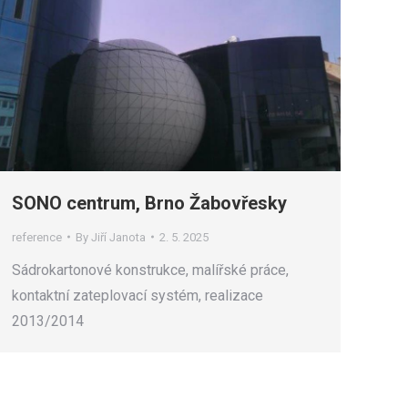
SONO centrum, Brno Žabovřesky
reference
By
Jiří Janota
2. 5. 2025
Sádrokartonové konstrukce, malířské práce,
kontaktní zateplovací systém, realizace
2013/2014