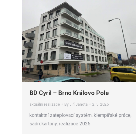
BD Cyril – Brno Královo Pole
aktuální realizace
By
Jiří Janota
2. 5. 2025
kontaktní zateplovací systém, klempířské práce,
sádrokartony, realizace 2025