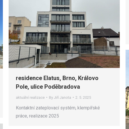
residence Elatus, Brno, Královo
Pole, ulice Poděbradova
aktuální realizace
By
Jiří Janota
2. 5. 2025
Kontaktní zateplovací systém, klempířské
práce, realizace 2025