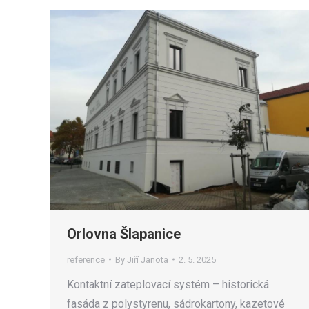
Orlovna Šlapanice
reference
By
Jiří Janota
2. 5. 2025
Kontaktní zateplovací systém – historická
fasáda z polystyrenu, sádrokartony, kazetové