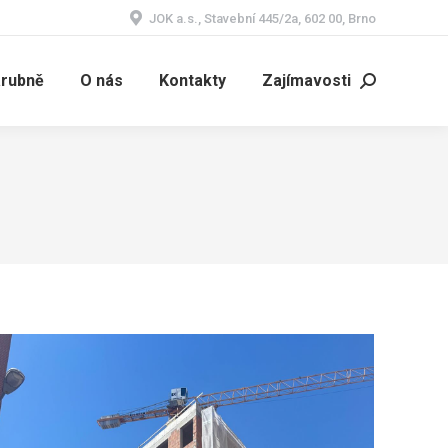
JOK a.s., Stavební 445/2a, 602 00, Brno
árubně
O nás
Kontakty
Zajímavosti
Search: