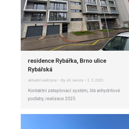
residence Rybářka, Brno ulice
Rybářská
aktuální realizace
By
Jiří Janota
2. 5. 2025
Kontaktní zateplovací systém, litá anhydritové
podlahy, realizace 2025