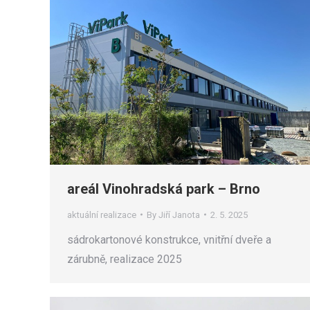
areál Vinohradská park – Brno
aktuální realizace
By
Jiří Janota
2. 5. 2025
sádrokartonové konstrukce, vnitřní dveře a
zárubně, realizace 2025