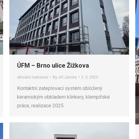
ÚFM – Brno ulice Žižkova
aktuální realizace
By
Jiří Janota
2. 5. 2025
Kontaktní zateplovací systém obložený
keramickým obkladem klinkery, klempířské
práce, realizace 2025