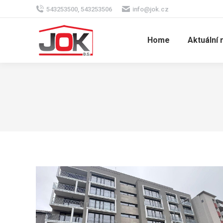
543253500, 543253506
info@jok.cz
Home
Aktuální 